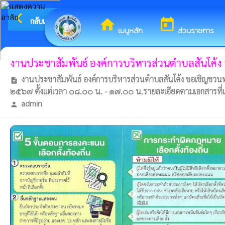
arrow_back_ios
ยินดีต้อนรับสู่เว็บไซต์ของ 
กลับเมนูหลัก
home
today
เมนูหลัก
ส่วนราชการ
งานประชาสัมพันธ์ องค์การบริหารส่วนตำบลสันโค้ง ขอ
งานประชาสัมพันธ์ องค์การบริหารส่วนตำบลสันโค้ง ขอเชิญชวนพ่อแม่
description
๒๕๖๗ ตั้งแต่เวลา ๐๘.๐๐ น. - ๑๗.๐๐ น.รายละเอียดตามเอกสารที่
admin
person