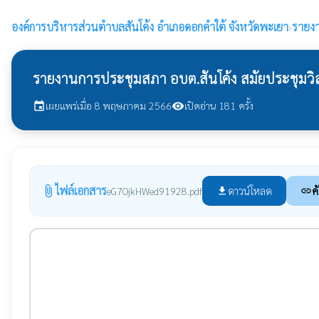
องค์การบริหารส่วนตำบลสันโค้ง
อำเภอดอกคำใต้ จังหวัดพะเยา
›
รายง
รายงานการประชุมสภา อบต.สันโค้ง สมัยประชุมวิสาม
เผยแพร่เมื่อ 8 พฤษภาคม 2566
เปิดอ่าน 181 ครั้ง
event
visibility
ไฟล์เอกสาร
attach_file
ดาวน์โหลด
ค
eG7OjkHWed91928.pdf
file_download
link