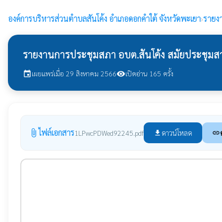
องค์การบริหารส่วนตำบลสันโค้ง
อำเภอดอกคำใต้ จังหวัดพะเยา
›
รายง
รายงานการประชุมสภา อบต.สันโค้ง สมัยประชุมสามัญ
เผยแพร่เมื่อ 29 สิงหาคม 2566
เปิดอ่าน 165 ครั้ง
event
visibility
ไฟล์เอกสาร
attach_file
ดาวน์โหลด
1LPwcPDWed92245.pdf
file_download
link