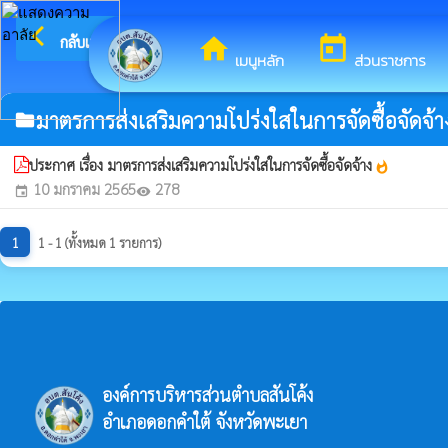
arrow_back_ios
ยินดีต้อนรับสู่เว็บไซต์
กลับเมนูหลัก
home
today
เมนูหลัก
ส่วนราชการ
มาตรการส่งเสริมความโปร่งใสในการจัดซื้อจัดจ้า
folder
ประกาศ เรื่อง มาตรการส่งเสริมความโปร่งใสในการจัดซื้อจัดจ้าง
whatshot
10 มกราคม 2565
278
event
visibility
1
1 - 1 (ทั้งหมด 1 รายการ)
องค์การบริหารส่วนตำบลสันโค้ง
อำเภอดอกคำใต้ จังหวัดพะเยา